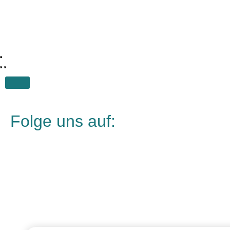
MARKETING
COOKIES
Tracking-
Cookies sind
in Ihrem
Browsern
abgelegte
Textdateien,
die Daten über
den Benutzer
und seines
Folge uns auf:
bestimmten
Browsers
aufzeichnen
können, z. B.
die Aktionen
auf einer
Webseite,
Surfaktivitäten,
geografischer
Standort, usw.
Diese helfen
uns gewisse