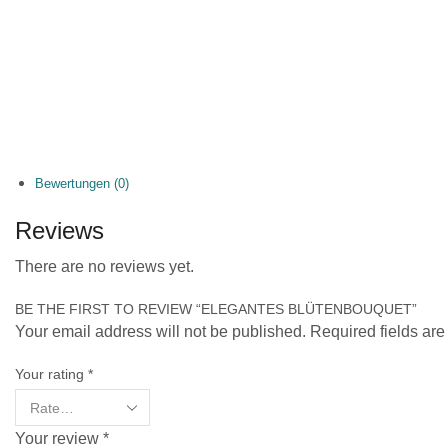
Bewertungen (0)
Reviews
There are no reviews yet.
NUR
NOTWENDIGE
BE THE FIRST TO REVIEW “ELEGANTES BLÜTENBOUQUET”
COOKIES
Your email address will not be published. Required fields ar
Diese Cookies
sind nicht
optional. Es
werden
Your rating
*
standardmäßig
nur solche
Cookies gesetzt
werden, die für
den Betrieb der
Your review
*
Webseite