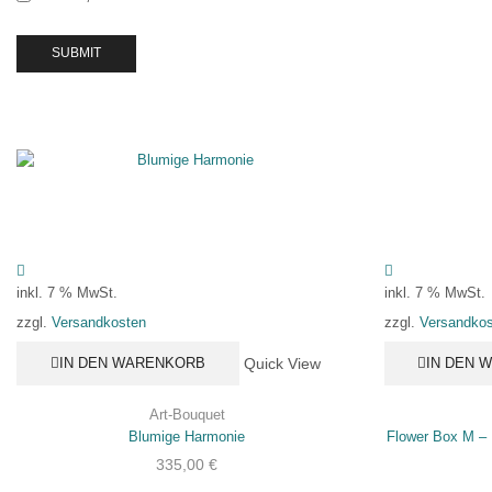
Statistiken.
Dieses
Analysetool ist
Google
Analytics.
DRITTANBIETER
EINBETTUNGEN
In order for our
website to perform
as well as possible
inkl. 7 % MwSt.
inkl. 7 % MwSt.
during your visit. If
you refuse these
Versandkosten
Versandkos
zzgl.
zzgl.
cookies, some
functionality will
Quick View
IN DEN WARENKORB
IN DEN 
disappear from the
website.
Art-Bouquet
Blumige Harmonie
Flower Box M – 
335,00
€
TRACKING &