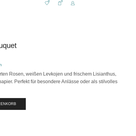
0
0
uquet
n
rten Rosen, weißen Levkojen und frischem Lisianthus,
papier. Perfekt für besondere Anlässe oder als stilvolles
RENKORB