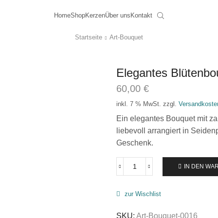
Home
Shop
Kerzen
Über uns
Kontakt
Startseite
Art-Bouquet
Elegantes Blütenbo
60,00
€
Versandkoste
inkl. 7 % MwSt.
zzgl.
Ein elegantes Bouquet mit za
liebevoll arrangiert in Seiden
Geschenk.
IN DEN WA
zur Wischlist
SKU:
Art-Bouquet-0016