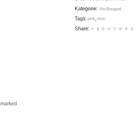
Kategorie:
Art-Bouquet
Tags:
,
pink
rosa
Share:
e marked