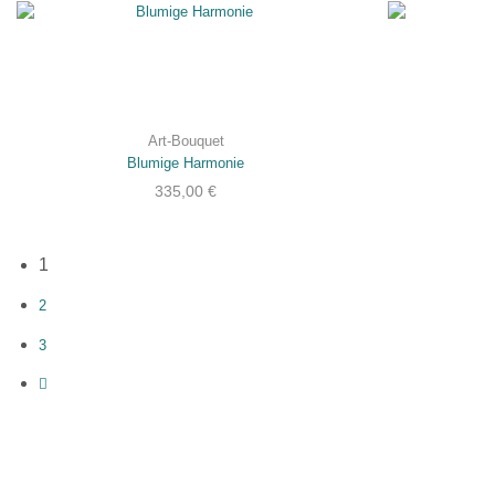
zwingend
erforderlich sind
und somit dem
berechtigten
Interesse
gemäß Art. 6
Abs. 1 S. 1 lit. f)
DSGVO
entsprechen.
Art-Bouquet
Blumige Harmonie
STATISTIKEN
335,00
€
Damit wir die
Funktionalität
und die
1
Struktur der
Website
2
verbessern
können,
3
basierend auf
der Nutzung
der Website
verwenden wir
ein Analysetool
zur Auswertung
von