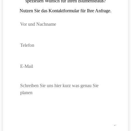
speziellen Wunsch für Ihren Blumenstrauß?
Textdateien, die
Daten über den
Benutzer und
Nutzen Sie das Kontaktformular für Ihre Anfrage.
seines
bestimmten
Browsers
aufzeichnen
können, z. B. die
Aktionen auf
einer Webseite,
Surfaktivitäten,
geografischer
Standort, usw.
Diese helfen uns
gewisse
Optimierungen
der Website
anzupassen und
Werbung
auszuspielen.