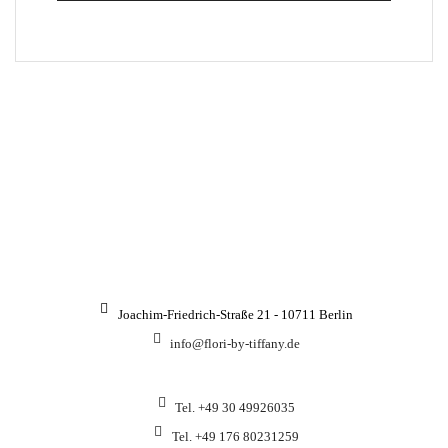
NUR
NOTWENDIGE
COOKIES
Diese Cookies sind
nicht optional. Es
werden
standardmäßig nur
solche Cookies
gesetzt werden, die
für den Betrieb der
Webseite zwingend
erforderlich sind
und somit dem
berechtigten
Interesse gemäß
Art. 6 Abs. 1 S. 1
Joachim-Friedrich-Straße 21 - 10711 Berlin
lit. f) DSGVO
entsprechen.
info@flori-by-tiffany.de
STATISTIKEN
Tel. +49 30 49926035
Damit wir die
Funktionalität
und die Struktur
Tel. +49 176 80231259
der Website