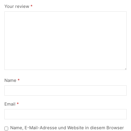
Optimierungen
Your review
*
der Website
anzupassen
und Werbung
auszuspielen.
Name
*
Email
*
Name, E-Mail-Adresse und Website in diesem Browser