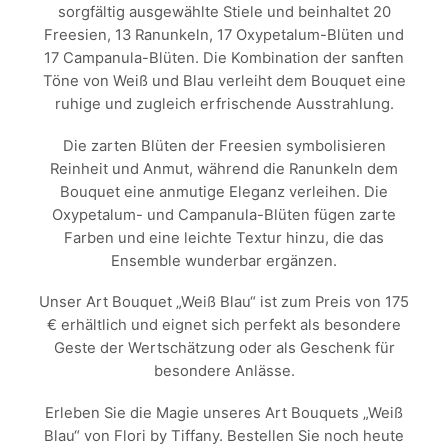
Interesse gemäß
sorgfältig ausgewählte Stiele und beinhaltet 20
Art. 6 Abs. 1 S. 1
lit. f) DSGVO
Freesien, 13 Ranunkeln, 17 Oxypetalum-Blüten und
entsprechen.
17 Campanula-Blüten. Die Kombination der sanften
Töne von Weiß und Blau verleiht dem Bouquet eine
STATISTIKEN
ruhige und zugleich erfrischende Ausstrahlung.
Damit wir die
Funktionalität
und die Struktur
Die zarten Blüten der Freesien symbolisieren
der Website
Reinheit und Anmut, während die Ranunkeln dem
verbessern
können,
Bouquet eine anmutige Eleganz verleihen. Die
basierend auf
der Nutzung
Oxypetalum- und Campanula-Blüten fügen zarte
der Website
verwenden wir
Farben und eine leichte Textur hinzu, die das
ein Analysetool
Ensemble wunderbar ergänzen.
zur Auswertung
von Statistiken.
Dieses
Analysetool ist
Unser Art Bouquet „Weiß Blau“ ist zum Preis von 175
Google
€ erhältlich und eignet sich perfekt als besondere
Analytics.
Geste der Wertschätzung oder als Geschenk für
besondere Anlässe.
DRITTANBIETER
EINBETTUNGEN
Erleben Sie die Magie unseres Art Bouquets „Weiß
In order for our
website to perform
Blau“ von Flori by Tiffany. Bestellen Sie noch heute
as well as possible