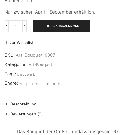
Blumenarten.
Nur zwischen April – September erhältlich.
IN DEN WARENKORB
zur Wischlist
SKU:
Art-Bouquet-0007
Kategorie:
Art-Bouquet
NUR
NOTWENDIGE
Tags:
,
blau
weiß
COOKIES
Diese Cookies
Share:
sind nicht
optional. Es
werden
standardmäßig
nur solche
Beschreibung
Cookies gesetzt
werden, die für
den Betrieb der
Bewertungen (0)
Webseite
zwingend
erforderlich sind
und somit dem
Das Bouquet der Größe L umfasst insgesamt 67
berechtigten