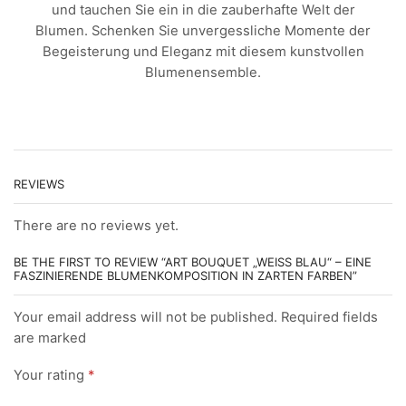
during your visit. If
und tauchen Sie ein in die zauberhafte Welt der
you refuse these
cookies, some
Blumen. Schenken Sie unvergessliche Momente der
functionality will
Begeisterung und Eleganz mit diesem kunstvollen
disappear from the
website.
Blumenensemble.
TRACKING
&
MARKETING
COOKIES
Tracking-
Cookies sind
REVIEWS
in Ihrem
Browsern
abgelegte
Textdateien,
There are no reviews yet.
die Daten über
den Benutzer
und seines
BE THE FIRST TO REVIEW “ART BOUQUET „WEISS BLAU“ – EINE F
bestimmten
ASZINIERENDE BLUMENKOMPOSITION IN ZARTEN FARBEN”
Browsers
aufzeichnen
können, z. B.
Your email address will not be published. Required fields
die Aktionen
auf einer
are marked
Webseite,
Surfaktivitäten,
geografischer
Your rating
*
Standort, usw.
Diese helfen
uns gewisse