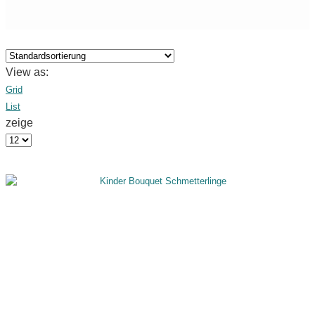
NUR
NOTWENDIGE
View as:
COOKIES
Diese Cookies
Grid
sind nicht
List
optional. Es
werden
zeige
standardmäßig
nur solche
Cookies gesetzt
werden, die für
den Betrieb der
Webseite
zwingend
erforderlich sind
und somit dem
berechtigten
Interesse
gemäß Art. 6
Abs. 1 S. 1 lit. f)
DSGVO
entsprechen.