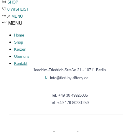
SHOP
DRITTANBIETER
0
WISHLIST
EINBETTUNGEN
MENÜ
In order for our
website to perform
MENÜ
as well as possible
during your visit. If
Home
you refuse these
Shop
cookies, some
Kerzen
functionality will
Über uns
disappear from the
Kontakt
website.
Joachim-Friedrich-Straße 21 - 10711 Berlin
info@flori-by-tiffany.de
TRACKING &
MARKETING
Tel. +49 30 49926035
COOKIES
Tracking-
Tel. +49 176 80231259
Cookies sind
in Ihrem
Browsern
abgelegte
Textdateien,