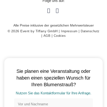
Folge uns auf:
die Daten über
den Benutzer
und seines
bestimmten
Browsers
Alle Preise inklusive der gesetzlichen Mehrwertsteuer
aufzeichnen
© 2026 Event by Tiffany GmbH |
|
Impressum
Datenschutz
können, z. B.
|
|
AGB
Cookies
die Aktionen
auf einer
Webseite,
Surfaktivitäten,
geografischer
Standort, usw.
Diese helfen
Sie planen eine Veranstaltung oder
uns gewisse
Optimierungen
haben einen speziellen Wunsch für
der Website
Ihren Blumenstrauß?
anzupassen
und Werbung
Nutzen Sie das Kontaktformular für Ihre Anfrage.
auszuspielen.