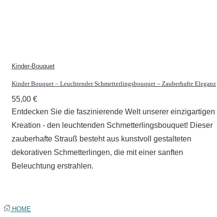
STATISTIKEN
Damit wir die
Funktionalität
und die
Struktur der
Website
verbessern
Kinder-Bouquet
können,
Kinder Bouquet – Leuchtender Schmetterlingsbouquet – Zauberhafte Eleganz
basierend auf
der Nutzung
55,00
€
der Website
Entdecken Sie die faszinierende Welt unserer einzigartigen
verwenden wir
ein Analysetool
Kreation - den leuchtenden Schmetterlingsbouquet! Dieser
zur Auswertung
zauberhafte Strauß besteht aus kunstvoll gestalteten
von
dekorativen Schmetterlingen, die mit einer sanften
Statistiken.
Dieses
Beleuchtung erstrahlen.
Analysetool ist
Google
Analytics.
HOME