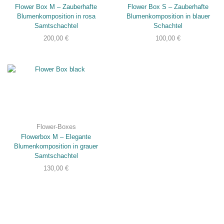
DSGVO
Flower Box M – Zauberhafte
Flower Box S – Zauberhafte
entsprechen.
Blumenkomposition in rosa
Blumenkomposition in blauer
Samtschachtel
Schachtel
200,00
€
100,00
€
STATISTIKEN
Damit wir die
Funktionalität
und die
Struktur der
Website
verbessern
können,
basierend auf
Flower-Boxes
der Nutzung
Flowerbox M – Elegante
der Website
Blumenkomposition in grauer
verwenden wir
Samtschachtel
ein Analysetool
130,00
€
zur Auswertung
von
Statistiken.
Dieses
Analysetool ist
Google