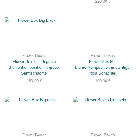
220,00
€
Flower-Boxes
Flower-Boxes
Flower Box L – Elegante
Flower Box M –
Blumenkomposition in grauer
Blumenkomposition in samtiger
NUR
Samtschachtel
rosa Schachtel
NOTWENDIGE
COOKIES
Diese Cookies
180,00
€
100,00
€
sind nicht
optional. Es
werden
standardmäßig
nur solche
Cookies gesetzt
werden, die für
den Betrieb der
Webseite
zwingend
erforderlich sind
und somit dem
berechtigten
Interesse
gemäß Art. 6
Abs. 1 S. 1 lit. f)
Flower-Boxes
Flower-Boxes