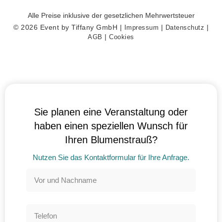
Browsern
Alle Preise inklusive der gesetzlichen Mehrwertsteuer
abgelegte
© 2026 Event by Tiffany GmbH |
|
|
Impressum
Datenschutz
Textdateien,
|
AGB
Cookies
die Daten über
den Benutzer
und seines
bestimmten
Browsers
aufzeichnen
können, z. B.
die Aktionen
Sie planen eine Veranstaltung oder
auf einer
haben einen speziellen Wunsch für
Webseite,
Ihren Blumenstrauß?
Surfaktivitäten,
geografischer
Nutzen Sie das Kontaktformular für Ihre Anfrage.
Standort, usw.
Diese helfen
uns gewisse
Optimierungen
der Website
anzupassen
und Werbung