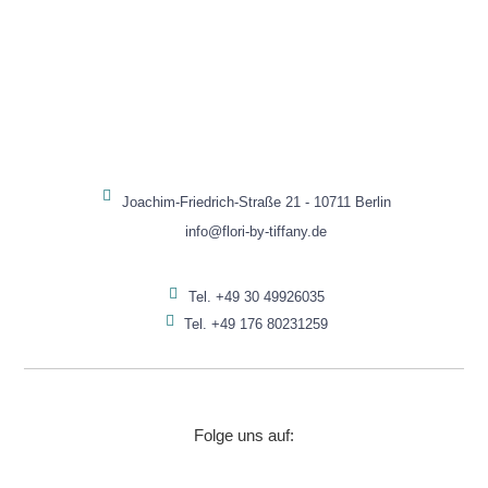
Analytics.
DRITTANBIETER
EINBETTUNGEN
In order for our
website to perform
as well as possible
during your visit. If
Joachim-Friedrich-Straße 21 - 10711 Berlin
you refuse these
info@flori-by-tiffany.de
cookies, some
functionality will
disappear from the
Tel. +49 30 49926035
website.
Tel. +49 176 80231259
TRACKING &
MARKETING
COOKIES
Folge uns auf:
Tracking-
Cookies sind
in Ihrem