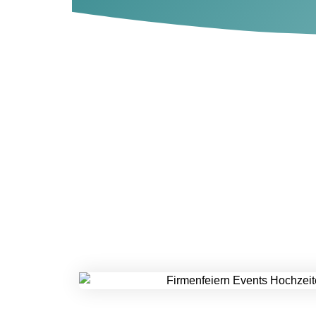
NUR
NOTWENDIGE
COOKIES
Diese Cookies
sind nicht
optional. Es
werden
standardmäßig
nur solche
Cookies gesetzt
werden, die für
den Betrieb der
Webseite
zwingend
erforderlich sind
und somit dem
berechtigten
Interesse
gemäß Art. 6
Abs. 1 S. 1 lit. f)
DSGVO
entsprechen.