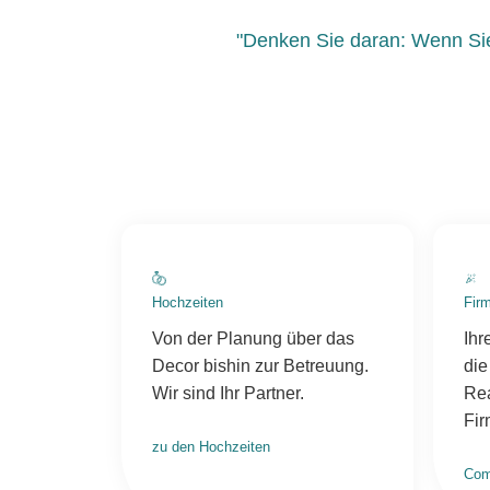
die Daten über
"Denken Sie daran: Wenn Si
den Benutzer
und seines
bestimmten
Browsers
aufzeichnen
können, z. B.
die Aktionen
auf einer
Webseite,
Surfaktivitäten,
geografischer
Standort, usw.
Hochzeiten
Fir
Diese helfen
uns gewisse
Von der Planung über das
Ihr
Optimierungen
Decor bishin zur Betreuung.
die
der Website
Wir sind Ihr Partner.
Rea
anzupassen
und Werbung
Fir
auszuspielen.
zu den Hochzeiten
Com