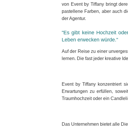
von Event by Tiffany bringt der
DRITTANBIETER
EINBETTUNGEN
pastellene Farben, aber auch d
In order for our
der Agentur.
website to perform
as well as possible
"Es gibt keine Hochzeit oder
during your visit. If
Leben erwecken würde."
you refuse these
cookies, some
functionality will
Auf der Reise zu einer unverg
disappear from the
lernen. Die fast jeder kreative I
website.
TRACKING &
Event by Tiffany konzentriert s
MARKETING
Erwartungen zu erfüllen, sowei
COOKIES
Traumhochzeit oder ein Candleli
Tracking-
Cookies sind
in Ihrem
Browsern
abgelegte
Das Unternehmen bietet alle Die
Textdateien,