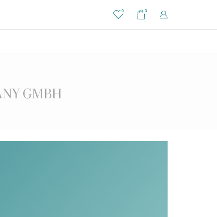
0
0
ANY GMBH