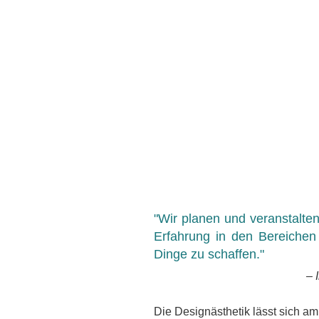
STATISTIKEN
Damit wir die
Funktionalität
und die
Struktur der
Website
verbessern
können,
basierend auf
der Nutzung
der Website
verwenden wir
ein Analysetool
zur Auswertung
von
"Wir planen und veranstalte
Statistiken.
Erfahrung in den Bereichen 
Dieses
Dinge zu schaffen."
Analysetool ist
Google
– 
Analytics.
Die Designästhetik lässt sich a