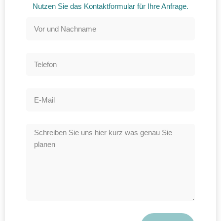
DSGVO
Nutzen Sie das Kontaktformular für Ihre Anfrage.
entsprechen.
STATISTIKEN
Damit wir die
Funktionalität
und die
Struktur der
Website
verbessern
können,
basierend auf
der Nutzung
der Website
verwenden wir
ein Analysetool
zur Auswertung
von
Statistiken.
Dieses
Analysetool ist
Google