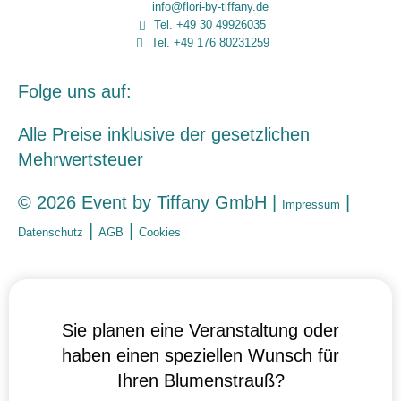
info@flori-by-tiffany.de
Tel. +49 30 49926035
Tel. +49 176 80231259
Folge uns auf:
Alle Preise inklusive der gesetzlichen
Mehrwertsteuer
© 2026 Event by Tiffany GmbH |
|
Impressum
NUR
NOTWENDIGE
COOKIES
|
|
Datenschutz
AGB
Cookies
Diese Cookies
sind nicht
optional. Es
werden
standardmäßig
nur solche
Cookies gesetzt
werden, die für
den Betrieb der
Webseite
Sie planen eine Veranstaltung oder
zwingend
erforderlich sind
haben einen speziellen Wunsch für
und somit dem
berechtigten
Interesse
Ihren Blumenstrauß?
gemäß Art. 6
Abs. 1 S. 1 lit. f)