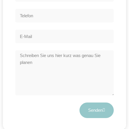
STATISTIKEN
Damit wir die
Funktionalität
und die
Struktur der
Website
verbessern
können,
basierend auf
der Nutzung
der Website
verwenden wir
ein Analysetool
zur Auswertung
von
Statistiken.
Dieses
Analysetool ist
Google
Senden
Analytics.
1
HOME
SHOP
MENÜ
WISHLIST