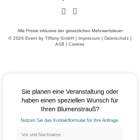
NUR
NOTWENDIGE
Alle Preise inklusive der gesetzlichen Mehrwertsteuer
COOKIES
© 2026 Event by Tiffany GmbH |
|
|
Impressum
Datenschutz
Diese Cookies
|
AGB
Cookies
sind nicht
optional. Es
werden
standardmäßig
nur solche
Cookies gesetzt
werden, die für
den Betrieb der
Webseite
zwingend
Sie planen eine Veranstaltung oder
erforderlich sind
und somit dem
haben einen speziellen Wunsch für
berechtigten
Interesse
Ihren Blumenstrauß?
gemäß Art. 6
Abs. 1 S. 1 lit. f)
DSGVO
Nutzen Sie das Kontaktformular für Ihre Anfrage.
entsprechen.